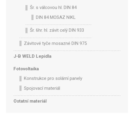
Šr. s válcovou hl. DIN 84
DIN 84 MOSAZ NIKL
Šr. 6hr. hl. závit celý DIN 933
Závitové tyče mosazné DIN 975
J-B WELD Lepidla
Fotovoltaika
Konstrukce pro solární panely
Spojovací materiál
Ostatní materiál