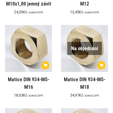
M10x1,00 jemný závit
M12
24,20
Kč
12,45
Kč
včetně DPH
včetně DPH
Na objednání
Matice DIN 934-MS-
Matice DIN 934-MS-
M16
M18
18,03
Kč
34,97
Kč
včetně DPH
včetně DPH