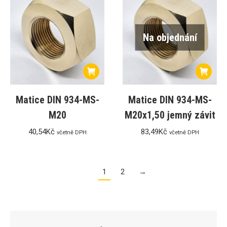
Na objednání
Matice DIN 934-MS-
Matice DIN 934-MS-
M20
M20x1,50 jemný závit
40,54
Kč
83,49
Kč
včetně DPH
včetně DPH
1
2
→