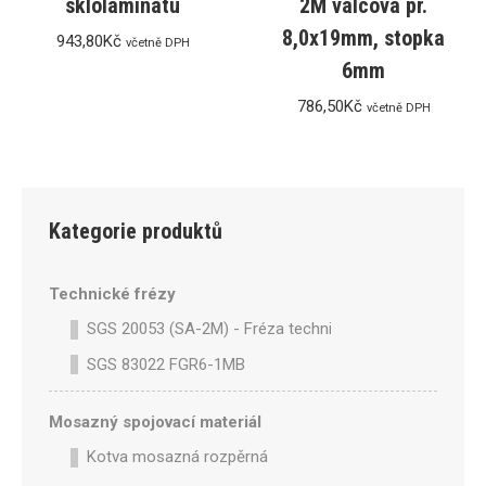
sklolaminátu
2M válcová pr.
8,0x19mm, stopka
943,80
Kč
včetně DPH
6mm
786,50
Kč
včetně DPH
Kategorie produktů
Technické frézy
SGS 20053 (SA-2M) - Fréza technická SA-2M válcová p
SGS 83022 FGR6-1MB
Mosazný spojovací materiál
Kotva mosazná rozpěrná