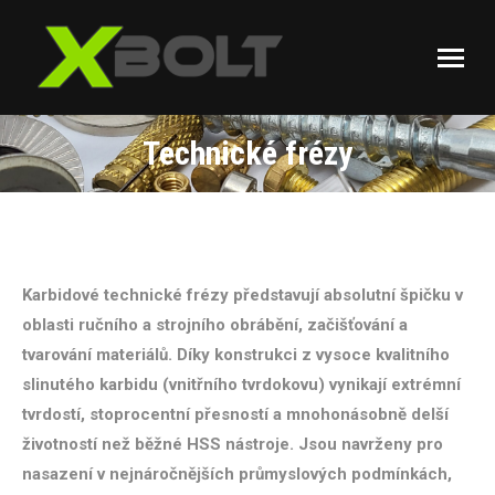
Technické frézy
You are here:
Karbidové technické frézy představují absolutní špičku v
oblasti ručního a strojního obrábění, začišťování a
tvarování materiálů. Díky konstrukci z vysoce kvalitního
slinutého karbidu (vnitřního tvrdokovu) vynikají extrémní
tvrdostí, stoprocentní přesností a mnohonásobně delší
životností než běžné HSS nástroje. Jsou navrženy pro
nasazení v nejnáročnějších průmyslových podmínkách,