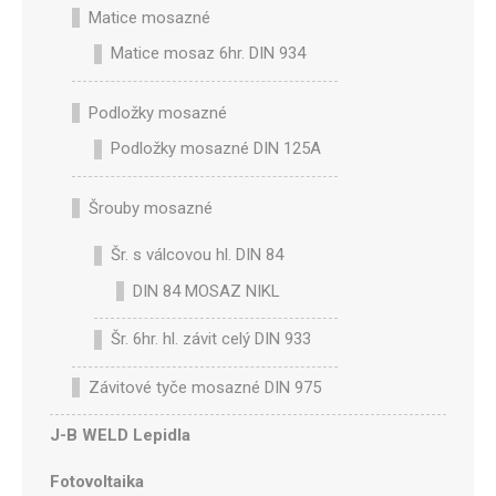
Matice mosazné
Matice mosaz 6hr. DIN 934
Podložky mosazné
Podložky mosazné DIN 125A
Šrouby mosazné
Šr. s válcovou hl. DIN 84
DIN 84 MOSAZ NIKL
Šr. 6hr. hl. závit celý DIN 933
Závitové tyče mosazné DIN 975
J-B WELD Lepidla
Fotovoltaika