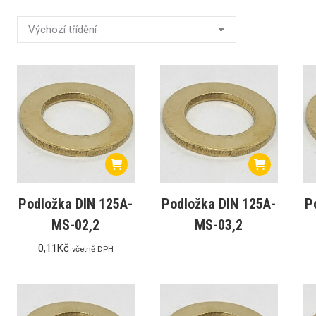
M válcová pr. 8,0x19mm, stopka 6mm
Podložka DIN 125A-
Podložka DIN 125A-
P
MS-02,2
MS-03,2
0,11
Kč
včetně DPH