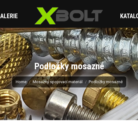
ALERIE
KATAL
Podložky mosazné
You are here:
Home
Mosazný spojovací materiál
Podložky mosazné