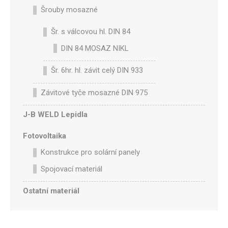
Šrouby mosazné
Šr. s válcovou hl. DIN 84
DIN 84 MOSAZ NIKL
Šr. 6hr. hl. závit celý DIN 933
Závitové tyče mosazné DIN 975
J-B WELD Lepidla
Fotovoltaika
Konstrukce pro solární panely
Spojovací materiál
Ostatní materiál