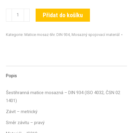
Matice
Přidat do košíku
DIN
934-
Kategorie:
Matice mosaz 6hr. DIN 934
,
Mosazný spojovací materiál
MS-
M45
množství
Popis
Šestihranná matice mosazná – DIN 934 (ISO 4032, ČSN 02
1401)
Závit – metrický
Směr závitu – pravý