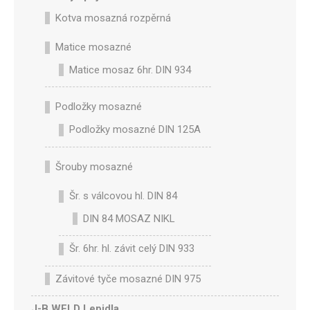
Kotva mosazná rozpěrná
Matice mosazné
Matice mosaz 6hr. DIN 934
Podložky mosazné
Podložky mosazné DIN 125A
Šrouby mosazné
Šr. s válcovou hl. DIN 84
DIN 84 MOSAZ NIKL
Šr. 6hr. hl. závit celý DIN 933
Závitové tyče mosazné DIN 975
J-B WELD Lepidla