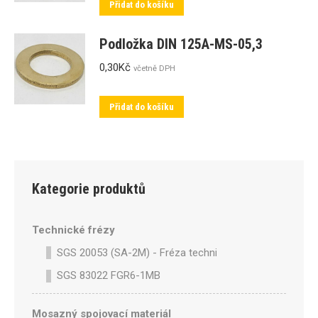
Přidat do košíku
Podložka DIN 125A-MS-05,3
0,30
Kč
včetně DPH
Přidat do košíku
Kategorie produktů
Technické frézy
SGS 20053 (SA-2M) - Fréza technická SA-2M válcová p
SGS 83022 FGR6-1MB
Mosazný spojovací materiál