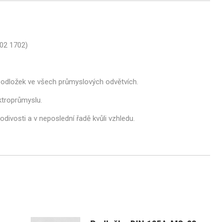
02 1702)
podložek ve všech průmyslových odvětvích.
ktroprůmyslu.
divosti a v neposlední řadě kvůli vzhledu.