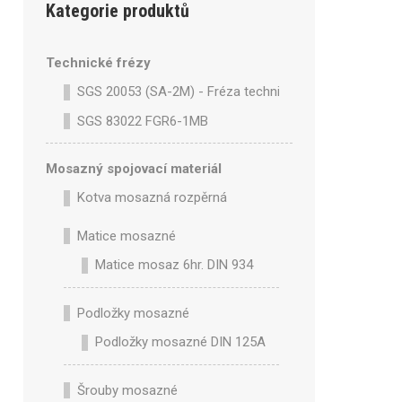
Kategorie produktů
Technické frézy
SGS 20053 (SA-2M) - Fréza technická SA-2M válcová 
SGS 83022 FGR6-1MB
Mosazný spojovací materiál
Kotva mosazná rozpěrná
Matice mosazné
Matice mosaz 6hr. DIN 934
Podložky mosazné
Podložky mosazné DIN 125A
Šrouby mosazné