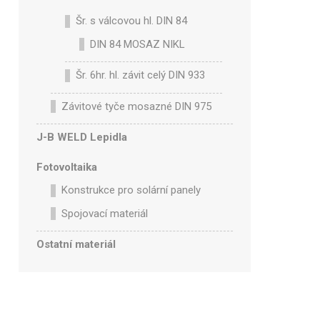
Šr. s válcovou hl. DIN 84
DIN 84 MOSAZ NIKL
Šr. 6hr. hl. závit celý DIN 933
Závitové tyče mosazné DIN 975
J-B WELD Lepidla
Fotovoltaika
Konstrukce pro solární panely
Spojovací materiál
Ostatní materiál