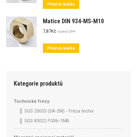
Přidat do košíku
Matice DIN 934-MS-M10
7,87
Kč
včetně DPH
Přidat do košíku
Kategorie produktů
Technické frézy
SGS 20053 (SA-2M) - Fréza technická SA-2M válcová p
SGS 83022 FGR6-1MB