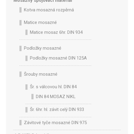
Mosazný spojovací materiál
Kotva mosazná rozpěrná
Matice mosazné
Matice mosaz 6hr. DIN 934
Podložky mosazné
Podložky mosazné DIN 125A
Šrouby mosazné
Šr. s válcovou hl. DIN 84
DIN 84 MOSAZ NIKL
Šr. 6hr. hl. závit celý DIN 933
Závitové tyče mosazné DIN 975