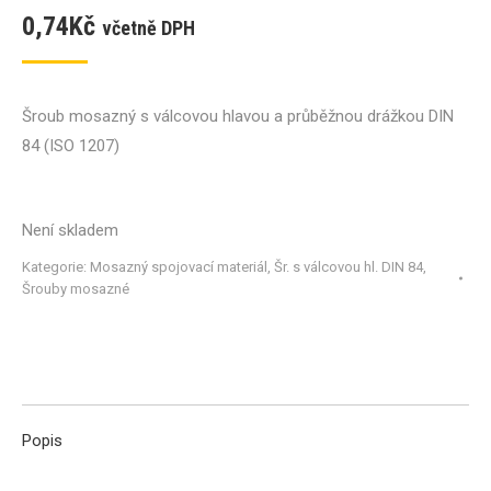
0,74
Kč
včetně DPH
Šroub mosazný s válcovou hlavou a průběžnou drážkou DIN
84 (ISO 1207)
Není skladem
Kategorie:
Mosazný spojovací materiál
,
Šr. s válcovou hl. DIN 84
,
Šrouby mosazné
Popis