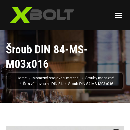
Šroub DIN 84-MS-
M03x016
You are here:
Home
Mosazný spojovací materiál
Šrouby mosazné
Šr. s válcovou hl. DIN 84
Šroub DIN 84-MS-M03x016