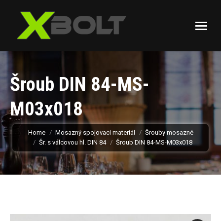
Šroub DIN 84-MS-
M03x018
You are here:
Home
Mosazný spojovací materiál
Šrouby mosazné
Šr. s válcovou hl. DIN 84
Šroub DIN 84-MS-M03x018