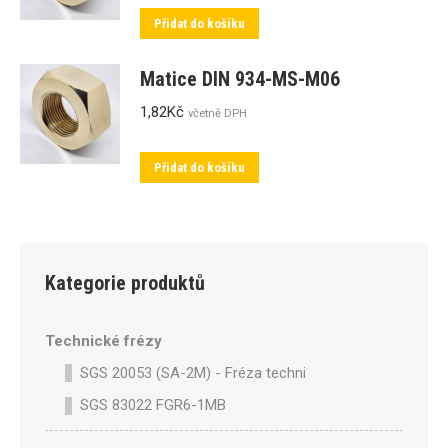
Přidat do košíku
Matice DIN 934-MS-M06
1,82
Kč
včetně DPH
Přidat do košíku
Kategorie produktů
Technické frézy
SGS 20053 (SA-2M) - Fréza technická SA-2M válcová p
SGS 83022 FGR6-1MB