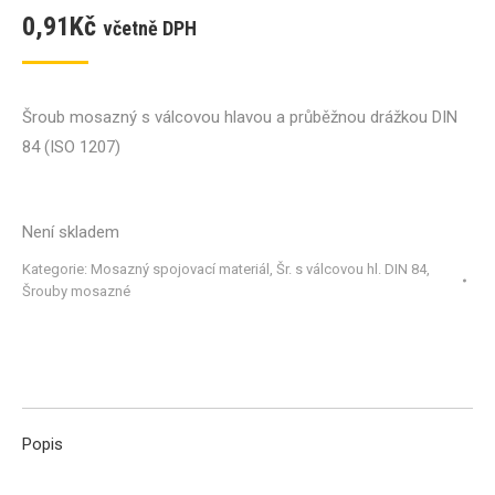
0,91
Kč
včetně DPH
Šroub mosazný s válcovou hlavou a průběžnou drážkou DIN
84 (ISO 1207)
Není skladem
Kategorie:
Mosazný spojovací materiál
,
Šr. s válcovou hl. DIN 84
,
Šrouby mosazné
Popis