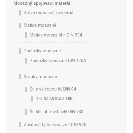
Mosazný spojovací materiál
Kotva mosazná rozpěrná
Matice mosazné
Matice mosaz 6hr. DIN 934
Podložky mosazné
Podložky mosazné DIN 125A
Šrouby mosazné
Šr. s válcovou hl. DIN 84
DIN 84 MOSAZ NIKL
Šr. 6hr. hl. závit celý DIN 933
Závitové tyče mosazné DIN 975