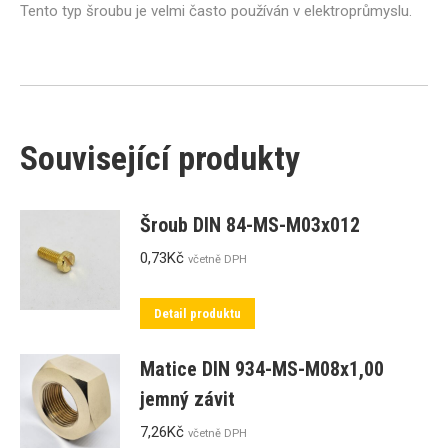
Tento typ šroubu je velmi často používán v elektroprůmyslu.
Související produkty
Šroub DIN 84-MS-M03x012
0,73
Kč
včetně DPH
Detail produktu
Matice DIN 934-MS-M08x1,00
jemný závit
7,26
Kč
včetně DPH