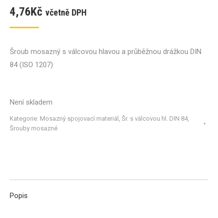
4,76
Kč
včetně DPH
Šroub mosazný s válcovou hlavou a průběžnou drážkou DIN
84 (ISO 1207)
Není skladem
Kategorie:
Mosazný spojovací materiál
,
Šr. s válcovou hl. DIN 84
,
Šrouby mosazné
Popis