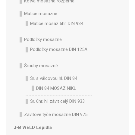
Kotva mosazná rozpěrná
Matice mosazné
Matice mosaz 6hr. DIN 934
Podložky mosazné
Podložky mosazné DIN 125A
Šrouby mosazné
Šr. s válcovou hl. DIN 84
DIN 84 MOSAZ NIKL
Šr. 6hr. hl. závit celý DIN 933
Závitové tyče mosazné DIN 975
J-B WELD Lepidla