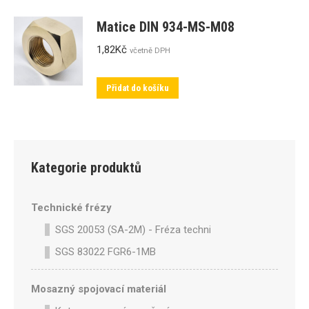
Matice DIN 934-MS-M08
1,82
Kč
včetně DPH
Přidat do košíku
Kategorie produktů
Technické frézy
SGS 20053 (SA-2M) - Fréza technická SA-2M válcová p
SGS 83022 FGR6-1MB
Mosazný spojovací materiál