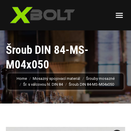
Šroub DIN 84-MS-
M04x050
You are here:
Home
Mosazný spojovací materiál
Šrouby mosazné
Šr. s válcovou hl. DIN 84
Šroub DIN 84-MS-M04x050