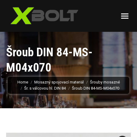
Šroub DIN 84-MS-
M04x070
You are here:
Home
Mosazný spojovací materiál
Šrouby mosazné
Šr. s válcovou hl. DIN 84
Šroub DIN 84-MS-M04x070