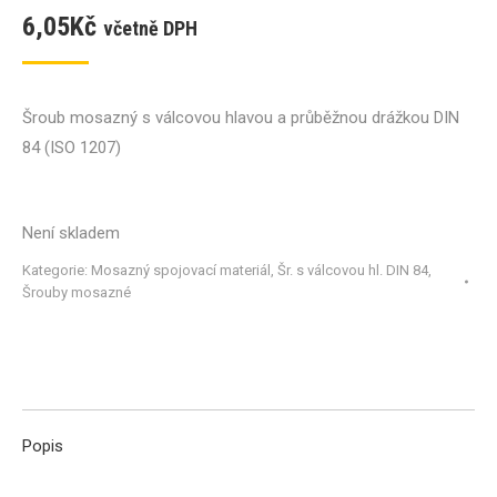
6,05
Kč
včetně DPH
Šroub mosazný s válcovou hlavou a průběžnou drážkou DIN
84 (ISO 1207)
Není skladem
Kategorie:
Mosazný spojovací materiál
,
Šr. s válcovou hl. DIN 84
,
Šrouby mosazné
Popis