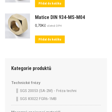
Přidat do košíku
Matice DIN 934-MS-M04
0,70
Kč
včetně DPH
Přidat do košíku
Kategorie produktů
Technické frézy
SGS 20053 (SA-2M) - Fréza technická SA-2M válcová p
SGS 83022 FGR6-1MB