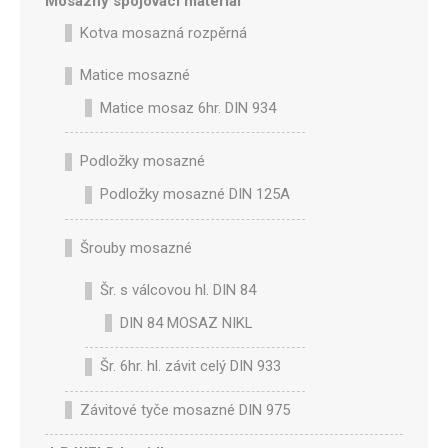
Mosazný spojovací materiál
Kotva mosazná rozpěrná
Matice mosazné
Matice mosaz 6hr. DIN 934
Podložky mosazné
Podložky mosazné DIN 125A
Šrouby mosazné
Šr. s válcovou hl. DIN 84
DIN 84 MOSAZ NIKL
Šr. 6hr. hl. závit celý DIN 933
Závitové tyče mosazné DIN 975