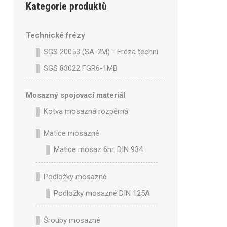
Kategorie produktů
Technické frézy
SGS 20053 (SA-2M) - Fréza technická SA-2M válcová 
SGS 83022 FGR6-1MB
Mosazný spojovací materiál
Kotva mosazná rozpěrná
Matice mosazné
Matice mosaz 6hr. DIN 934
Podložky mosazné
Podložky mosazné DIN 125A
Šrouby mosazné