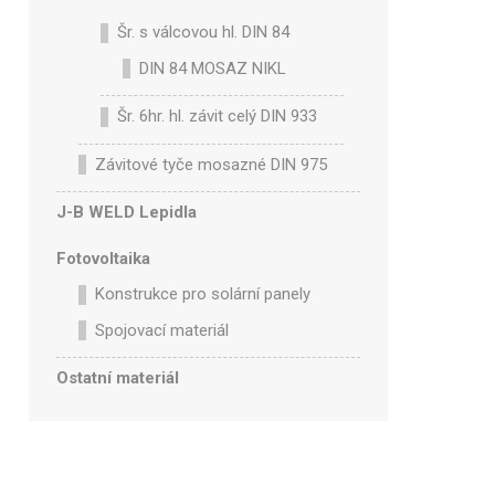
Šr. s válcovou hl. DIN 84
DIN 84 MOSAZ NIKL
Šr. 6hr. hl. závit celý DIN 933
Závitové tyče mosazné DIN 975
J-B WELD Lepidla
Fotovoltaika
Konstrukce pro solární panely
Spojovací materiál
Ostatní materiál