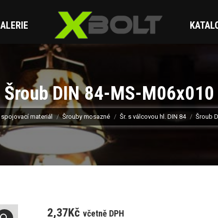
ALERIE
KATAL
Šroub DIN 84-MS-M06x010
spojovací materiál
Šrouby mosazné
Šr. s válcovou hl. DIN 84
Šroub 
2,37
Kč
včetně DPH