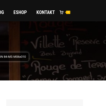
OG
ESHOP
KONTAKT
0
DIN 84-MS-M06x010