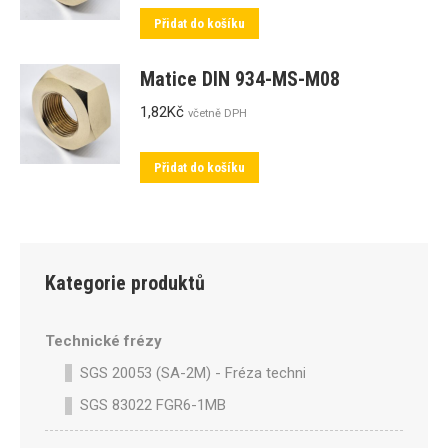
Přidat do košíku
Matice DIN 934-MS-M08
1,82
Kč
včetně DPH
Přidat do košíku
Kategorie produktů
Technické frézy
SGS 20053 (SA-2M) - Fréza technická SA-2M válcová p
SGS 83022 FGR6-1MB