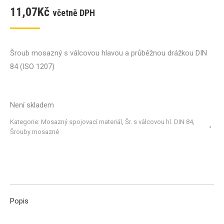
11,07
Kč
včetně DPH
Šroub mosazný s válcovou hlavou a průběžnou drážkou DIN
84 (ISO 1207)
Není skladem
Kategorie:
Mosazný spojovací materiál
,
Šr. s válcovou hl. DIN 84
,
Šrouby mosazné
Popis