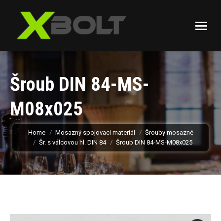
Šroub DIN 84-MS-
M08x025
You are here:
Home
Mosazný spojovací materiál
Šrouby mosazné
Šr. s válcovou hl. DIN 84
Šroub DIN 84-MS-M08x025