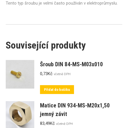
Tento typ šroubu je velmi často používán v elektroprůmyslu.
Související produkty
Šroub DIN 84-MS-M03x010
0,73
Kč
včetně DPH
Přidat do košíku
Matice DIN 934-MS-M20x1,50
jemný závit
83,49
Kč
včetně DPH