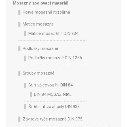
Mosazný spojovací materiál
Kotva mosazná rozpěrná
Matice mosazné
Matice mosaz 6hr. DIN 934
Podložky mosazné
Podložky mosazné DIN 125A
Šrouby mosazné
Šr. s válcovou hl. DIN 84
DIN 84 MOSAZ NIKL
Šr. 6hr. hl. závit celý DIN 933
Závitové tyče mosazné DIN 975