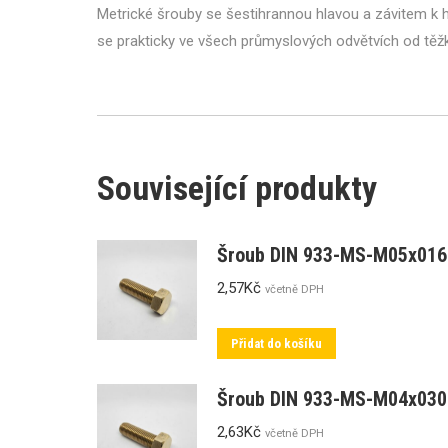
Metrické šrouby se šestihrannou hlavou a závitem k hl
se prakticky ve všech průmyslových odvětvích od tě
Související produkty
Šroub DIN 933-MS-M05x016
2,57
Kč
včetně DPH
Přidat do košíku
Šroub DIN 933-MS-M04x030
2,63
Kč
včetně DPH