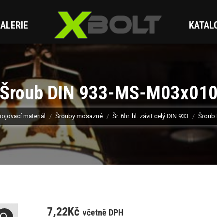
ALERIE
KATAL
Šroub DIN 933-MS-M03x01
ojovací materiál
Šrouby mosazné
Šr. 6hr. hl. závit celý DIN 933
Šroub
7,22
Kč
včetně DPH