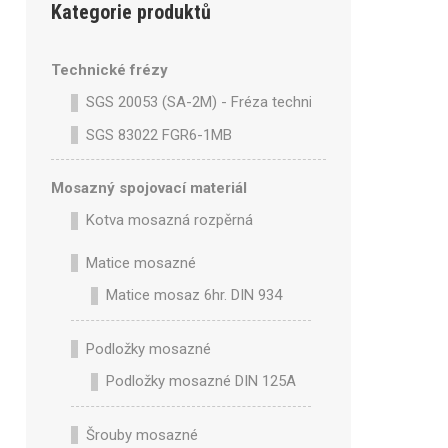
Kategorie produktů
Technické frézy
SGS 20053 (SA-2M) - Fréza technická SA-2M válcová 
SGS 83022 FGR6-1MB
Mosazný spojovací materiál
Kotva mosazná rozpěrná
Matice mosazné
Matice mosaz 6hr. DIN 934
Podložky mosazné
Podložky mosazné DIN 125A
Šrouby mosazné