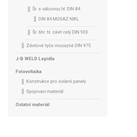
Šr. s válcovou hl. DIN 84
DIN 84 MOSAZ NIKL
Šr. 6hr. hl. závit celý DIN 933
Závitové tyče mosazné DIN 975
J-B WELD Lepidla
Fotovoltaika
Konstrukce pro solární panely
Spojovací materiál
Ostatní materiál