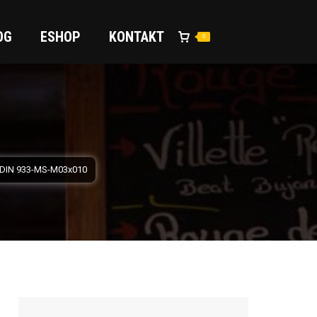
OG
ESHOP
KONTAKT
0
0
 DIN 933-MS-M03x010