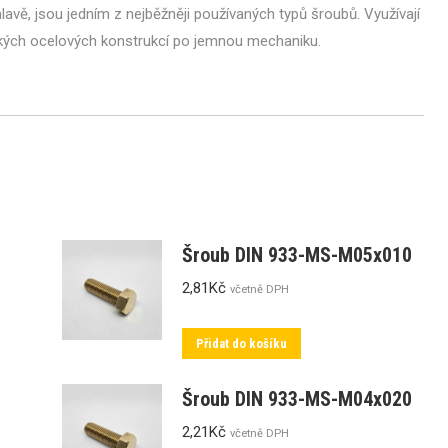
avě, jsou jedním z nejběžněji používaných typů šroubů. Využívají
žkých ocelových konstrukcí po jemnou mechaniku.
Šroub DIN 933-MS-M05x010
2,81
Kč
včetně DPH
Přidat do košíku
Šroub DIN 933-MS-M04x020
2,21
Kč
včetně DPH