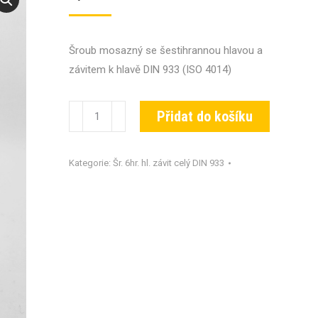
Šroub mosazný se šestihrannou hlavou a
závitem k hlavě DIN 933 (ISO 4014)
Šroub
Přidat do košíku
DIN
933-
Kategorie:
Šr. 6hr. hl. závit celý DIN 933
MS-
M03x010
množství