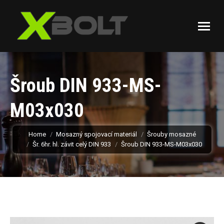
Šroub DIN 933-MS-
M03x030
You are here:
Home
Mosazný spojovací materiál
Šrouby mosazné
Šr. 6hr. hl. závit celý DIN 933
Šroub DIN 933-MS-M03x030