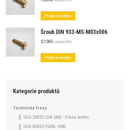
včetně DPH
Přidat do košíku
Šroub DIN 933-MS-M03x006
3,15
Kč
včetně DPH
Přidat do košíku
Kategorie produktů
Technické frézy
SGS 20053 (SA-2M) - Fréza technická SA-2M válcová p
SGS 83022 FGR6-1MB