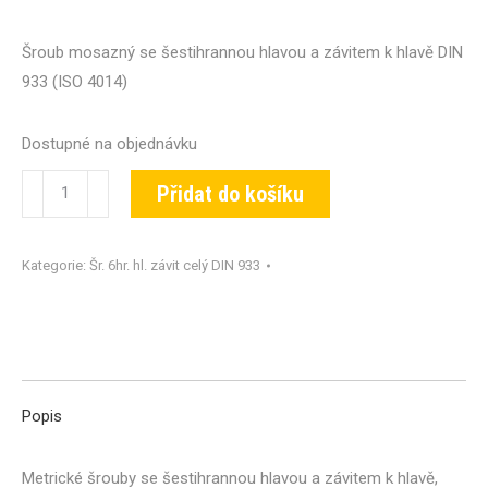
Šroub mosazný se šestihrannou hlavou a závitem k hlavě DIN
933 (ISO 4014)
Dostupné na objednávku
Šroub
Přidat do košíku
DIN
933-
Kategorie:
Šr. 6hr. hl. závit celý DIN 933
MS-
M03x030
množství
Popis
Metrické šrouby se šestihrannou hlavou a závitem k hlavě,