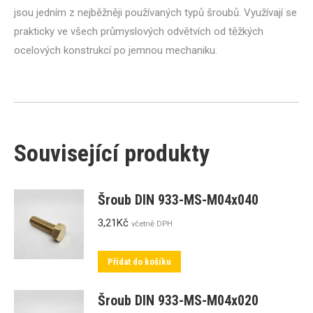
jsou jedním z nejběžněji používaných typů šroubů. Využívají se
prakticky ve všech průmyslových odvětvích od těžkých
ocelových konstrukcí po jemnou mechaniku.
Související produkty
Šroub DIN 933-MS-M04x040
3,21
Kč
včetně DPH
Přidat do košíku
Šroub DIN 933-MS-M04x020