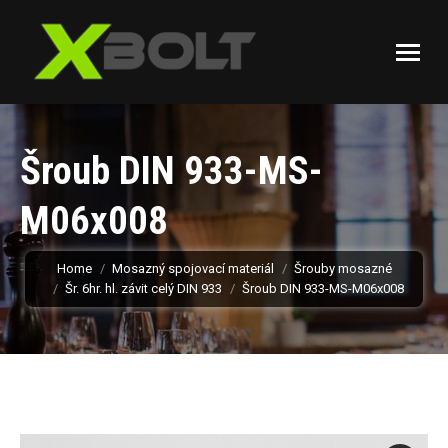
Šroub DIN 933-MS-
M06x008
You are here:
Home
Mosazný spojovací materiál
Šrouby mosazné
Šr. 6hr. hl. závit celý DIN 933
Šroub DIN 933-MS-M06x008