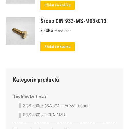
Přidat do košíku
Šroub DIN 933-MS-M03x012
3,40
Kč
včetně DPH
Přidat do košíku
Kategorie produktů
Technické frézy
SGS 20053 (SA-2M) - Fréza technická SA-2M válcová p
SGS 83022 FGR6-1MB