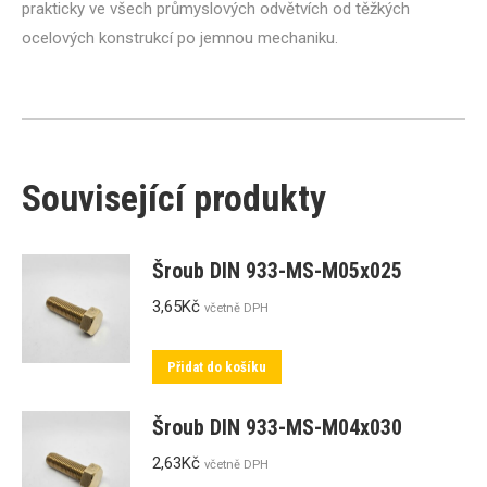
prakticky ve všech průmyslových odvětvích od těžkých
ocelových konstrukcí po jemnou mechaniku.
Související produkty
Šroub DIN 933-MS-M05x025
3,65
Kč
včetně DPH
Přidat do košíku
Šroub DIN 933-MS-M04x030
2,63
Kč
včetně DPH