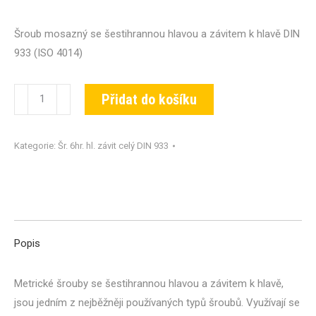
Šroub mosazný se šestihrannou hlavou a závitem k hlavě DIN
933 (ISO 4014)
Šroub
Přidat do košíku
DIN
933-
Kategorie:
Šr. 6hr. hl. závit celý DIN 933
MS-
M06x008
množství
Popis
Metrické šrouby se šestihrannou hlavou a závitem k hlavě,
jsou jedním z nejběžněji používaných typů šroubů. Využívají se