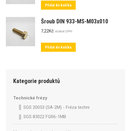
Přidat do košíku
Šroub DIN 933-MS-M03x010
7,22
Kč
včetně DPH
Přidat do košíku
Kategorie produktů
Technické frézy
SGS 20053 (SA-2M) - Fréza technická SA-2M válcová p
SGS 83022 FGR6-1MB