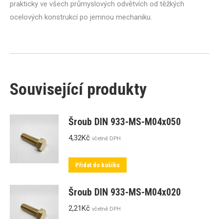
prakticky ve všech průmyslových odvětvích od těžkých
ocelových konstrukcí po jemnou mechaniku.
Související produkty
Šroub DIN 933-MS-M04x050
4,32
Kč
včetně DPH
Přidat do košíku
Šroub DIN 933-MS-M04x020
2,21
Kč
včetně DPH