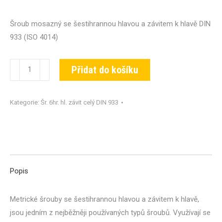
Šroub mosazný se šestihrannou hlavou a závitem k hlavě DIN
933 (ISO 4014)
Šroub
Přidat do košíku
DIN
933-
Kategorie:
Šr. 6hr. hl. závit celý DIN 933
MS-
M06x025
množství
Popis
Metrické šrouby se šestihrannou hlavou a závitem k hlavě,
jsou jedním z nejběžněji používaných typů šroubů. Využívají se