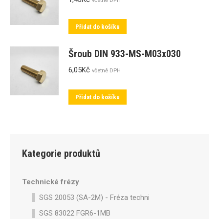
včetně DPH
Přidat do košíku
Šroub DIN 933-MS-M03x030
6,05
Kč
včetně DPH
Přidat do košíku
Kategorie produktů
Technické frézy
SGS 20053 (SA-2M) - Fréza technická SA-2M válcová p
SGS 83022 FGR6-1MB