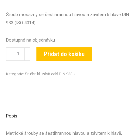
Šroub mosazný se šestihrannou hlavou a závitem k hlavě DIN
933 (ISO 4014)
Dostupné na objednávku
Šroub
Přidat do košíku
DIN
933-
Kategorie:
Šr. 6hr. hl. závit celý DIN 933
MS-
M08x070
množství
Popis
Metrické šrouby se šestihrannou hlavou a závitem k hlavě,