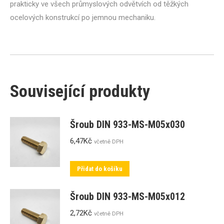
prakticky ve všech průmyslových odvětvích od těžkých
ocelových konstrukcí po jemnou mechaniku.
Související produkty
Šroub DIN 933-MS-M05x030
6,47
Kč
včetně DPH
Přidat do košíku
Šroub DIN 933-MS-M05x012
2,72
Kč
včetně DPH