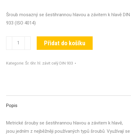
Šroub mosazný se šestihrannou hlavou a závitem k hlavě DIN
933 (ISO 4014)
Šroub
Přidat do košíku
DIN
933-
Kategorie:
Šr. 6hr. hl. závit celý DIN 933
MS-
M16x035
množství
Popis
Metrické šrouby se šestihrannou hlavou a závitem k hlavě,
jsou jedním z nejběžněji používaných typů šroubů. Využívají se