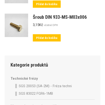
Přidat do košíku
Šroub DIN 933-MS-M03x006
3,15
Kč
včetně DPH
Přidat do košíku
Kategorie produktů
Technické frézy
SGS 20053 (SA-2M) - Fréza technická SA-2M válcová p
SGS 83022 FGR6-1MB