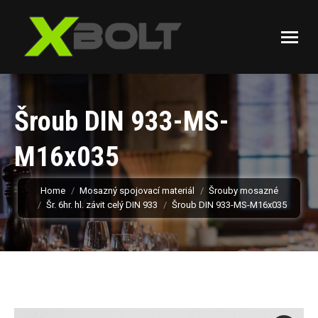
Šroub DIN 933-MS-
M16x035
You are here:
Home
Mosazný spojovací materiál
Šrouby mosazné
Šr. 6hr. hl. závit celý DIN 933
Šroub DIN 933-MS-M16x035