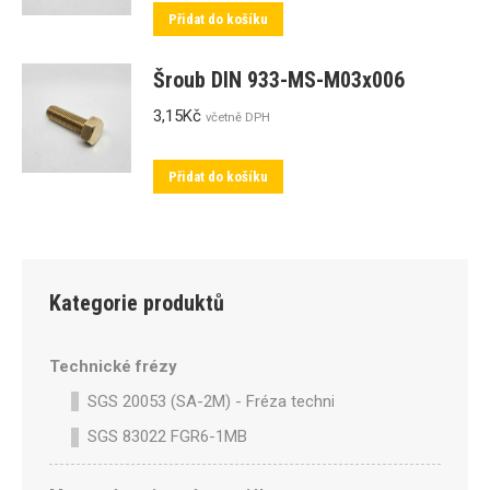
Přidat do košíku
Šroub DIN 933-MS-M03x006
3,15
Kč
včetně DPH
Přidat do košíku
Kategorie produktů
Technické frézy
SGS 20053 (SA-2M) - Fréza technická SA-2M válcová p
SGS 83022 FGR6-1MB