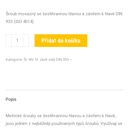
Šroub mosazný se šestihrannou hlavou a závitem k hlavě DIN
933 (ISO 4014)
Šroub
Přidat do košíku
DIN
933-
Kategorie:
Šr. 6hr. hl. závit celý DIN 933
MS-
M16x040
množství
Popis
Metrické šrouby se šestihrannou hlavou a závitem k hlavě,
jsou jedním z nejběžněji používaných typů šroubů. Využívají se