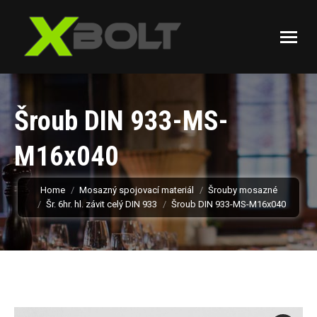
Šroub DIN 933-MS-
M16x040
You are here:
Home
Mosazný spojovací materiál
Šrouby mosazné
Šr. 6hr. hl. závit celý DIN 933
Šroub DIN 933-MS-M16x040