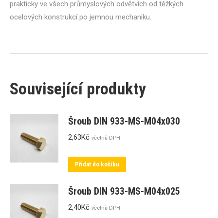
prakticky ve všech průmyslových odvětvích od těžkých
ocelových konstrukcí po jemnou mechaniku.
Související produkty
Šroub DIN 933-MS-M04x030
2,63
Kč
včetně DPH
Přidat do košíku
Šroub DIN 933-MS-M04x025
2,40
Kč
včetně DPH