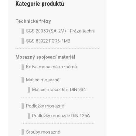
Kategorie produktů
Technické frézy
SGS 20053 (SA-2M) - Fréza technická SA-2M válcová 
SGS 83022 FGR6-1MB
Mosazný spojovací materiál
Kotva mosazná rozpěrná
Matice mosazné
Matice mosaz 6hr. DIN 934
Podložky mosazné
Podložky mosazné DIN 125A
Šrouby mosazné