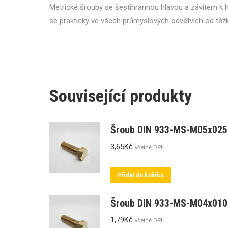
Metrické šrouby se šestihrannou hlavou a závitem k hl
se prakticky ve všech průmyslových odvětvích od tě
Související produkty
Šroub DIN 933-MS-M05x025
3,65
Kč
včetně DPH
Přidat do košíku
Šroub DIN 933-MS-M04x010
1,79
Kč
včetně DPH