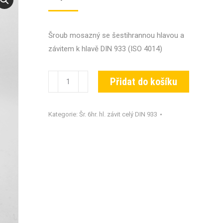
Šroub mosazný se šestihrannou hlavou a
závitem k hlavě DIN 933 (ISO 4014)
Šroub
Přidat do košíku
DIN
933-
Kategorie:
Šr. 6hr. hl. závit celý DIN 933
MS-
M16x045
množství