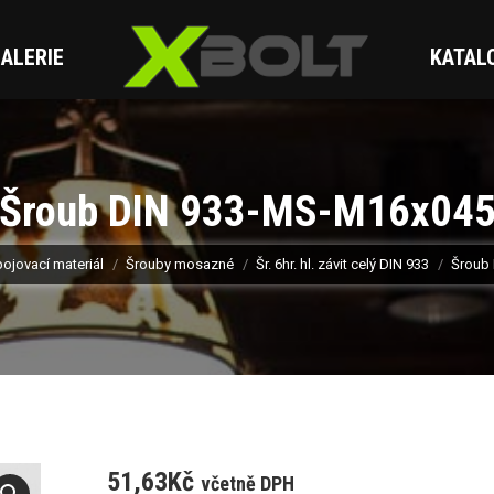
ALERIE
KATAL
Šroub DIN 933-MS-M16x04
ojovací materiál
Šrouby mosazné
Šr. 6hr. hl. závit celý DIN 933
Šroub
51,63
Kč
včetně DPH