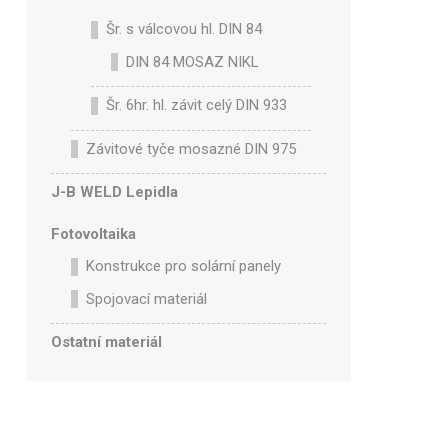
Šr. s válcovou hl. DIN 84
DIN 84 MOSAZ NIKL
Šr. 6hr. hl. závit celý DIN 933
Závitové tyče mosazné DIN 975
J-B WELD Lepidla
Fotovoltaika
Konstrukce pro solární panely
Spojovací materiál
Ostatní materiál