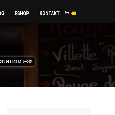
OG
ESHOP
KONTAKT
0
5
 DIN 933-MS-M16x045