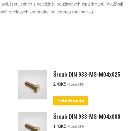
avě, jsou jedním z nejběžněji používaných typů šroubů. Využívají
žkých ocelových konstrukcí po jemnou mechaniku.
Šroub DIN 933-MS-M04x025
2,40
Kč
včetně DPH
Přidat do košíku
Šroub DIN 933-MS-M04x008
1,43
Kč
včetně DPH