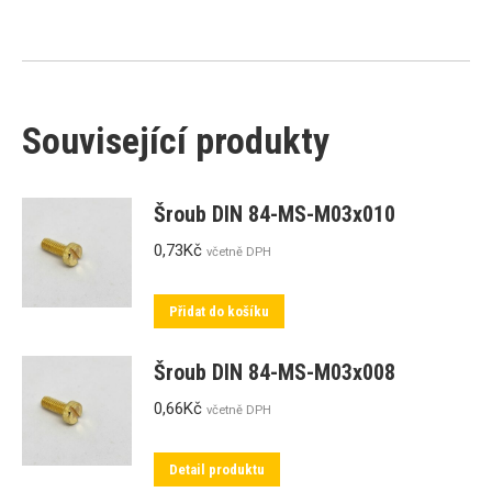
Související produkty
Šroub DIN 84-MS-M03x010
0,73
Kč
včetně DPH
Přidat do košíku
Šroub DIN 84-MS-M03x008
0,66
Kč
včetně DPH
Detail produktu