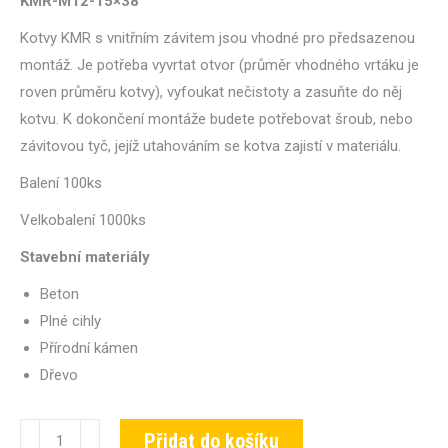
KMR-M12-15×38
Kotvy KMR s vnitřním závitem jsou vhodné pro předsazenou
montáž. Je potřeba vyvrtat otvor (průměr vhodného vrtáku je
roven průměru kotvy), vyfoukat nečistoty a zasuňte do něj
kotvu. K dokončení montáže budete potřebovat šroub, nebo
závitovou tyč, jejíž utahováním se kotva zajistí v materiálu.
Balení 100ks
Velkobalení 1000ks
Stavební materiály
Beton
Plné cihly
Přírodní kámen
Dřevo
Kotva
Přidat do košíku