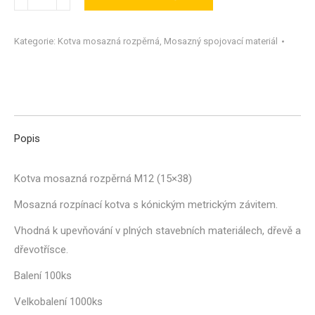
mosazná
rozpěrná
Kategorie:
Kotva mosazná rozpěrná
,
Mosazný spojovací materiál
M12
(15x38)
množství
Popis
Kotva mosazná rozpěrná M12 (15×38)
Mosazná rozpínací kotva s kónickým metrickým závitem.
Vhodná k upevňování v plných stavebních materiálech, dřevě a
dřevotřísce.
Balení 100ks
Velkobalení 1000ks