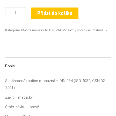
Matice
Přidat do košíku
DIN
934-
Kategorie:
Matice mosaz 6hr. DIN 934
,
Mosazný spojovací materiál
MS-
M03,5
množství
Popis
Šestihranná matice mosazná – DIN 934 (ISO 4032, ČSN 02
1401)
Závit – metrický
Směr závitu – pravý