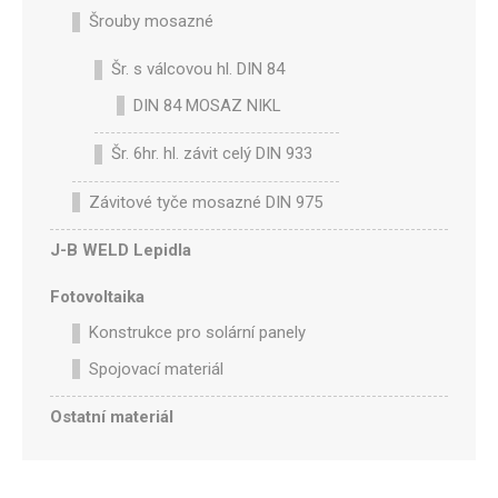
Šrouby mosazné
Šr. s válcovou hl. DIN 84
DIN 84 MOSAZ NIKL
Šr. 6hr. hl. závit celý DIN 933
Závitové tyče mosazné DIN 975
J-B WELD Lepidla
Fotovoltaika
Konstrukce pro solární panely
Spojovací materiál
Ostatní materiál