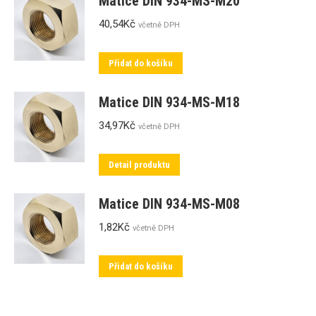
Matice DIN 934-MS-M20
40,54
Kč
včetně DPH
Přidat do košíku
Matice DIN 934-MS-M18
34,97
Kč
včetně DPH
Detail produktu
Matice DIN 934-MS-M08
1,82
Kč
včetně DPH
Přidat do košíku