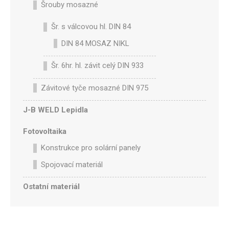
Šrouby mosazné
Šr. s válcovou hl. DIN 84
DIN 84 MOSAZ NIKL
Šr. 6hr. hl. závit celý DIN 933
Závitové tyče mosazné DIN 975
J-B WELD Lepidla
Fotovoltaika
Konstrukce pro solární panely
Spojovací materiál
Ostatní materiál