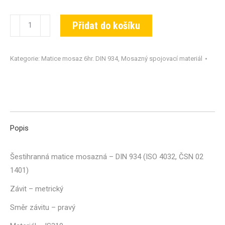
Matice
Přidat do košíku
DIN
934-
Kategorie:
Matice mosaz 6hr. DIN 934
,
Mosazný spojovací materiál
MS-
M10
množství
Popis
Šestihranná matice mosazná – DIN 934 (ISO 4032, ČSN 02
1401)
Závit – metrický
Směr závitu – pravý