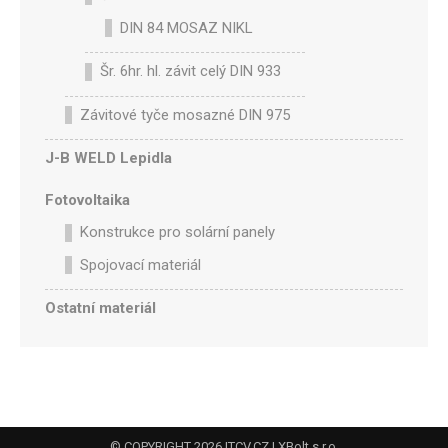
DIN 84 MOSAZ NIKL
Šr. 6hr. hl. závit celý DIN 933
Závitové tyče mosazné DIN 975
J-B WELD Lepidla
Fotovoltaika
Konstrukce pro solární panely
Spojovací materiál
Ostatní materiál
© COPYRIGHT 2026
ITCV.CZ
| XBolt s.r.o.