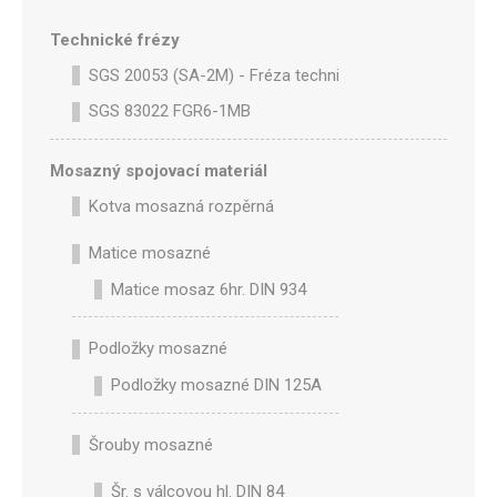
Technické frézy
SGS 20053 (SA-2M) - Fréza technická SA-2M válcová p
SGS 83022 FGR6-1MB
Mosazný spojovací materiál
Kotva mosazná rozpěrná
Matice mosazné
Matice mosaz 6hr. DIN 934
Podložky mosazné
Podložky mosazné DIN 125A
Šrouby mosazné
Šr. s válcovou hl. DIN 84