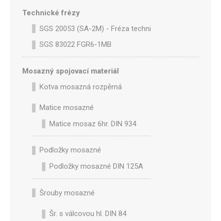
Technické frézy
SGS 20053 (SA-2M) - Fréza technická SA-2M válcová p
SGS 83022 FGR6-1MB
Mosazný spojovací materiál
Kotva mosazná rozpěrná
Matice mosazné
Matice mosaz 6hr. DIN 934
Podložky mosazné
Podložky mosazné DIN 125A
Šrouby mosazné
Šr. s válcovou hl. DIN 84