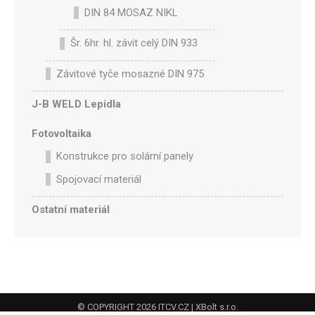
DIN 84 MOSAZ NIKL
Šr. 6hr. hl. závit celý DIN 933
Závitové tyče mosazné DIN 975
J-B WELD Lepidla
Fotovoltaika
Konstrukce pro solární panely
Spojovací materiál
Ostatní materiál
© COPYRIGHT 2026
ITCV.CZ
| XBolt s.r.o.