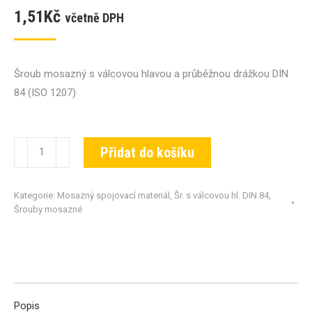
1,51
Kč
včetně DPH
Šroub mosazný s válcovou hlavou a průběžnou drážkou DIN
84 (ISO 1207)
Šroub
Přidat do košíku
DIN
84-
Kategorie:
Mosazný spojovací materiál
,
Šr. s válcovou hl. DIN 84
,
MS-
Šrouby mosazné
M04x016
množství
Popis