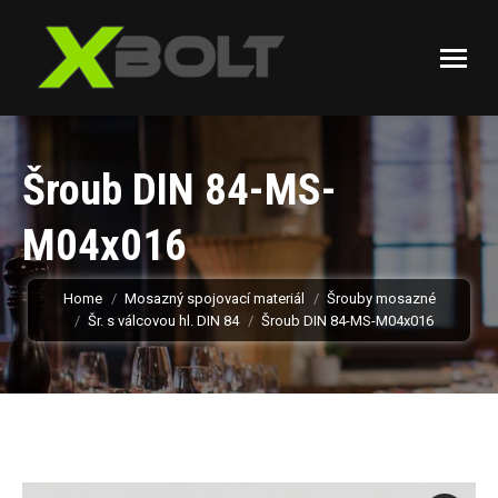
Šroub DIN 84-MS-
M04x016
You are here:
Home
Mosazný spojovací materiál
Šrouby mosazné
Šr. s válcovou hl. DIN 84
Šroub DIN 84-MS-M04x016