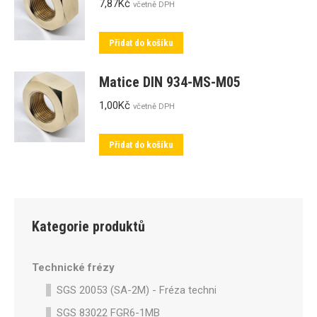
7,87
Kč
včetně DPH
Přidat do košíku
Matice DIN 934-MS-M05
1,00
Kč
včetně DPH
Přidat do košíku
Kategorie produktů
Technické frézy
SGS 20053 (SA-2M) - Fréza technická SA-2M válcová p
SGS 83022 FGR6-1MB