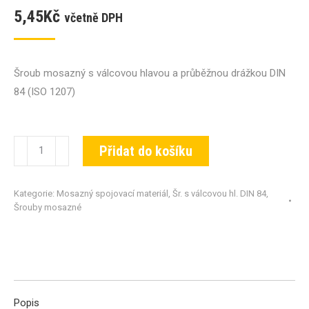
5,45
Kč
včetně DPH
Šroub mosazný s válcovou hlavou a průběžnou drážkou DIN
84 (ISO 1207)
Šroub
Přidat do košíku
DIN
84-
Kategorie:
Mosazný spojovací materiál
,
Šr. s válcovou hl. DIN 84
,
MS-
Šrouby mosazné
M06x016
množství
Popis