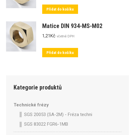
Přidat do košíku
Matice DIN 934-MS-M02
1,21
Kč
včetně DPH
Přidat do košíku
Kategorie produktů
Technické frézy
SGS 20053 (SA-2M) - Fréza technická SA-2M válcová p
SGS 83022 FGR6-1MB