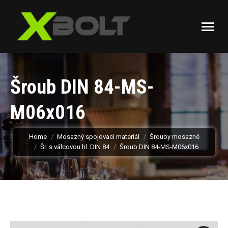
Šroub DIN 84-MS-
M06x016
You are here:
Home
Mosazný spojovací materiál
Šrouby mosazné
Šr. s válcovou hl. DIN 84
Šroub DIN 84-MS-M06x016