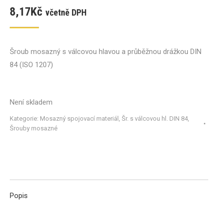
8,17
Kč
včetně DPH
Šroub mosazný s válcovou hlavou a průběžnou drážkou DIN
84 (ISO 1207)
Není skladem
Kategorie:
Mosazný spojovací materiál
,
Šr. s válcovou hl. DIN 84
,
Šrouby mosazné
Popis