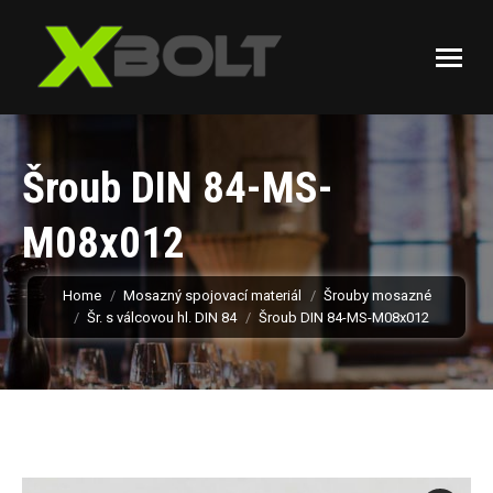
Šroub DIN 84-MS-
M08x012
You are here:
Home
Mosazný spojovací materiál
Šrouby mosazné
Šr. s válcovou hl. DIN 84
Šroub DIN 84-MS-M08x012