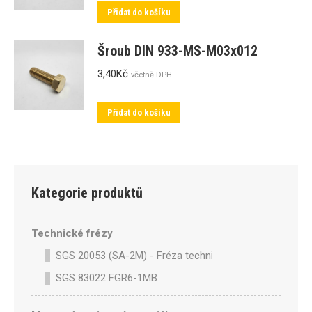
Přidat do košíku
Šroub DIN 933-MS-M03x012
3,40
Kč
včetně DPH
Přidat do košíku
Kategorie produktů
Technické frézy
SGS 20053 (SA-2M) - Fréza technická SA-2M válcová p
SGS 83022 FGR6-1MB