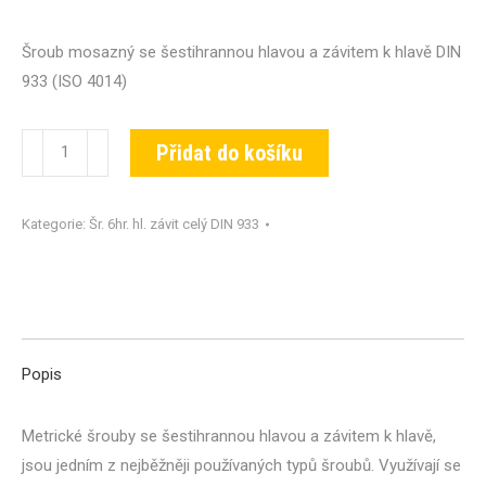
Šroub mosazný se šestihrannou hlavou a závitem k hlavě DIN
933 (ISO 4014)
Šroub
Přidat do košíku
DIN
933-
Kategorie:
Šr. 6hr. hl. závit celý DIN 933
MS-
M04x040
množství
Popis
Metrické šrouby se šestihrannou hlavou a závitem k hlavě,
jsou jedním z nejběžněji používaných typů šroubů. Využívají se