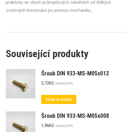
prakticky ve všech průmyslových odvětvích od těžkých
ocelových konstrukcí po jemnou mechaniku.
Související produkty
Šroub DIN 933-MS-M05x012
2,72
Kč
včetně DPH
Přidat do košíku
Šroub DIN 933-MS-M05x008
1,96
Kč
včetně DPH