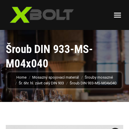
Šroub DIN 933-MS-
M04x040
You are here:
Home
Mosazný spojovací materiál
Šrouby mosazné
Šr. 6hr. hl. závit celý DIN 933
Šroub DIN 933-MS-M04x040