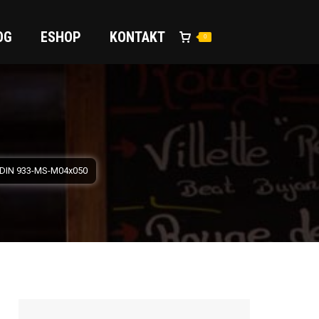
OG
ESHOP
KONTAKT
0
0
 DIN 933-MS-M04x050