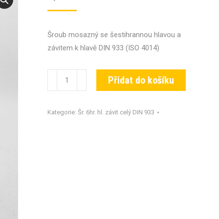
Šroub mosazný se šestihrannou hlavou a
závitem k hlavě DIN 933 (ISO 4014)
Šroub
Přidat do košíku
DIN
933-
Kategorie:
Šr. 6hr. hl. závit celý DIN 933
MS-
M04x050
množství