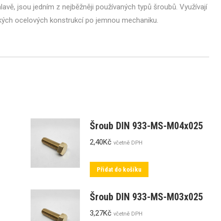
avě, jsou jedním z nejběžněji používaných typů šroubů. Využívají
žkých ocelových konstrukcí po jemnou mechaniku.
Šroub DIN 933-MS-M04x025
2,40
Kč
včetně DPH
Přidat do košíku
Šroub DIN 933-MS-M03x025
3,27
Kč
včetně DPH