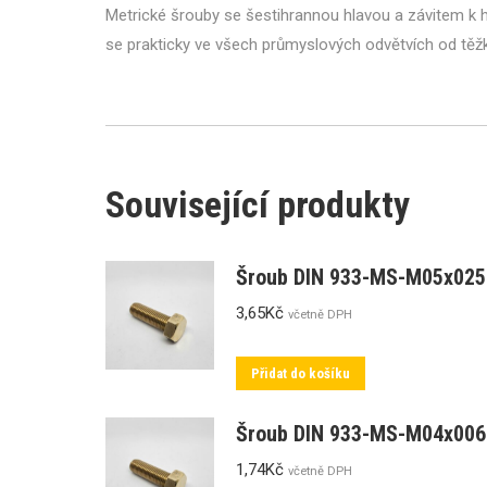
Metrické šrouby se šestihrannou hlavou a závitem k hl
se prakticky ve všech průmyslových odvětvích od tě
Související produkty
Šroub DIN 933-MS-M05x025
3,65
Kč
včetně DPH
Přidat do košíku
Šroub DIN 933-MS-M04x006
1,74
Kč
včetně DPH