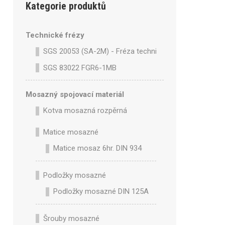
Kategorie produktů
Technické frézy
SGS 20053 (SA-2M) - Fréza technická SA-2M válcová 
SGS 83022 FGR6-1MB
Mosazný spojovací materiál
Kotva mosazná rozpěrná
Matice mosazné
Matice mosaz 6hr. DIN 934
Podložky mosazné
Podložky mosazné DIN 125A
Šrouby mosazné