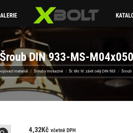
ALERIE
KATAL
Šroub DIN 933-MS-M04x05
ojovací materiál
Šrouby mosazné
Šr. 6hr. hl. závit celý DIN 933
Šroub
4,32
Kč
včetně DPH