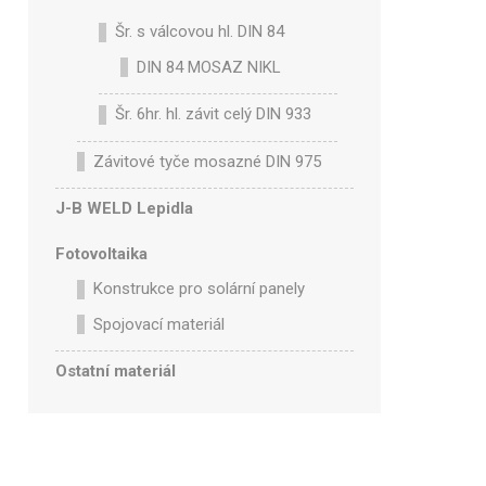
Šr. s válcovou hl. DIN 84
DIN 84 MOSAZ NIKL
Šr. 6hr. hl. závit celý DIN 933
Závitové tyče mosazné DIN 975
J-B WELD Lepidla
Fotovoltaika
Konstrukce pro solární panely
Spojovací materiál
Ostatní materiál