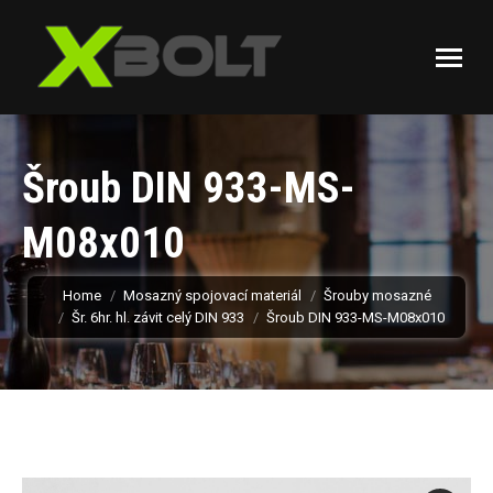
Šroub DIN 933-MS-
M08x010
You are here:
Home
Mosazný spojovací materiál
Šrouby mosazné
Šr. 6hr. hl. závit celý DIN 933
Šroub DIN 933-MS-M08x010