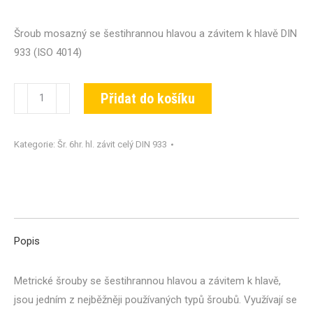
Šroub mosazný se šestihrannou hlavou a závitem k hlavě DIN
933 (ISO 4014)
Šroub
Přidat do košíku
DIN
933-
Kategorie:
Šr. 6hr. hl. závit celý DIN 933
MS-
M08x010
množství
Popis
Metrické šrouby se šestihrannou hlavou a závitem k hlavě,
jsou jedním z nejběžněji používaných typů šroubů. Využívají se