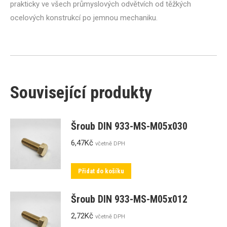
prakticky ve všech průmyslových odvětvích od těžkých
ocelových konstrukcí po jemnou mechaniku.
Související produkty
Šroub DIN 933-MS-M05x030
6,47
Kč
včetně DPH
Přidat do košíku
Šroub DIN 933-MS-M05x012
2,72
Kč
včetně DPH