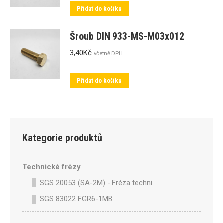
Přidat do košíku
Šroub DIN 933-MS-M03x012
3,40
Kč
včetně DPH
Přidat do košíku
Kategorie produktů
Technické frézy
SGS 20053 (SA-2M) - Fréza technická SA-2M válcová p
SGS 83022 FGR6-1MB