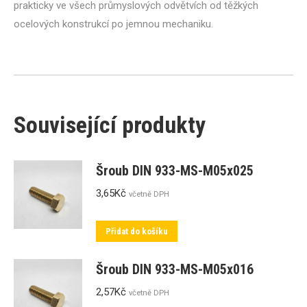
prakticky ve všech průmyslových odvětvích od těžkých
ocelových konstrukcí po jemnou mechaniku.
Související produkty
Šroub DIN 933-MS-M05x025
3,65
Kč
včetně DPH
Přidat do košíku
Šroub DIN 933-MS-M05x016
2,57
Kč
včetně DPH