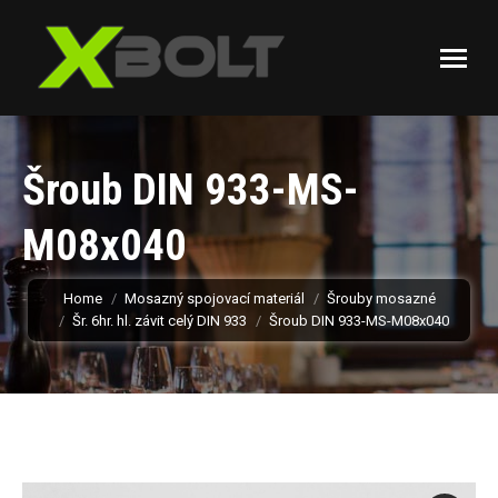
Šroub DIN 933-MS-
M08x040
You are here:
Home
Mosazný spojovací materiál
Šrouby mosazné
Šr. 6hr. hl. závit celý DIN 933
Šroub DIN 933-MS-M08x040