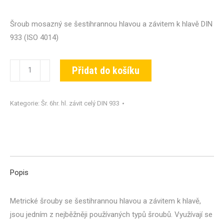
Šroub mosazný se šestihrannou hlavou a závitem k hlavě DIN
933 (ISO 4014)
Šroub
Přidat do košíku
DIN
933-
Kategorie:
Šr. 6hr. hl. závit celý DIN 933
MS-
M08x040
množství
Popis
Metrické šrouby se šestihrannou hlavou a závitem k hlavě,
jsou jedním z nejběžněji používaných typů šroubů. Využívají se