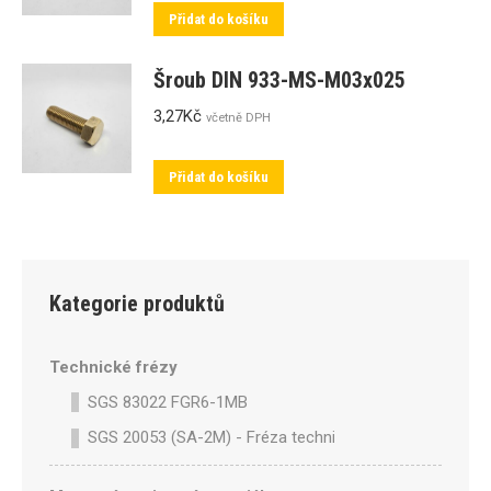
Přidat do košíku
Šroub DIN 933-MS-M03x025
3,27
Kč
včetně DPH
Přidat do košíku
Kategorie produktů
Technické frézy
SGS 83022 FGR6-1MB
SGS 20053 (SA-2M) - Fréza technická SA-2M válcová p