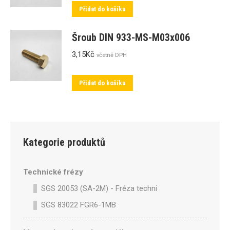
Přidat do košíku
Šroub DIN 933-MS-M03x006
3,15
Kč
včetně DPH
Přidat do košíku
Kategorie produktů
Technické frézy
SGS 20053 (SA-2M) - Fréza technická SA-2M válcová p
SGS 83022 FGR6-1MB