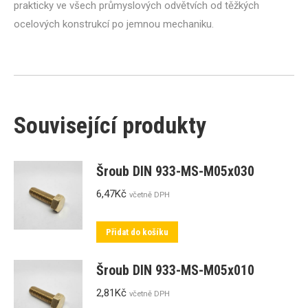
prakticky ve všech průmyslových odvětvích od těžkých
ocelových konstrukcí po jemnou mechaniku.
Související produkty
Šroub DIN 933-MS-M05x030
6,47
Kč
včetně DPH
Přidat do košíku
Šroub DIN 933-MS-M05x010
2,81
Kč
včetně DPH