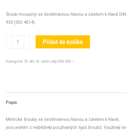
Šroub mosazný se šestihrannou hlavou a závitem k hlavě DIN
933 (ISO 4014)
Šroub
Přidat do košíku
DIN
933-
Kategorie:
Šr. 6hr. hl. závit celý DIN 933
MS-
M10x016
množství
Popis
Metrické šrouby se šestihrannou hlavou a závitem k hlavě,
jsou jedním z nejběžněji používaných typů šroubů. Využívají se