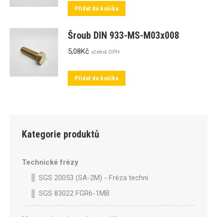
Přidat do košíku
Šroub DIN 933-MS-M03x008
5,08
Kč
včetně DPH
Přidat do košíku
Kategorie produktů
Technické frézy
SGS 20053 (SA-2M) - Fréza technická SA-2M válcová p
SGS 83022 FGR6-1MB