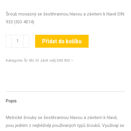
Šroub mosazný se šestihrannou hlavou a závitem k hlavě DIN
933 (ISO 4014)
Šroub
Přidat do košíku
DIN
933-
Kategorie:
Šr. 6hr. hl. závit celý DIN 933
MS-
M10x040
množství
Popis
Metrické šrouby se šestihrannou hlavou a závitem k hlavě,
jsou jedním z nejběžněji používaných typů šroubů. Využívají se