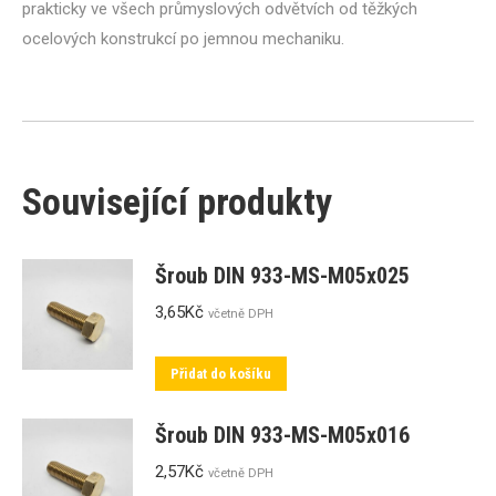
prakticky ve všech průmyslových odvětvích od těžkých
ocelových konstrukcí po jemnou mechaniku.
Související produkty
Šroub DIN 933-MS-M05x025
3,65
Kč
včetně DPH
Přidat do košíku
Šroub DIN 933-MS-M05x016
2,57
Kč
včetně DPH