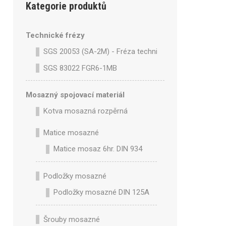
Kategorie produktů
Technické frézy
SGS 20053 (SA-2M) - Fréza technická SA-2M válcová 
SGS 83022 FGR6-1MB
Mosazný spojovací materiál
Kotva mosazná rozpěrná
Matice mosazné
Matice mosaz 6hr. DIN 934
Podložky mosazné
Podložky mosazné DIN 125A
Šrouby mosazné