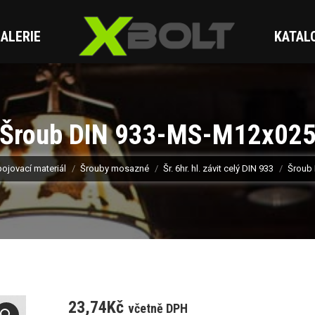
ALERIE
KATAL
Šroub DIN 933-MS-M12x02
ojovací materiál
Šrouby mosazné
Šr. 6hr. hl. závit celý DIN 933
Šroub
23,74
Kč
včetně DPH