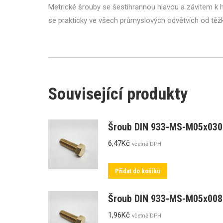
Metrické šrouby se šestihrannou hlavou a závitem k hl
se prakticky ve všech průmyslových odvětvích od tě
Související produkty
Šroub DIN 933-MS-M05x030
6,47
Kč
včetně DPH
Přidat do košíku
Šroub DIN 933-MS-M05x008
1,96
Kč
včetně DPH