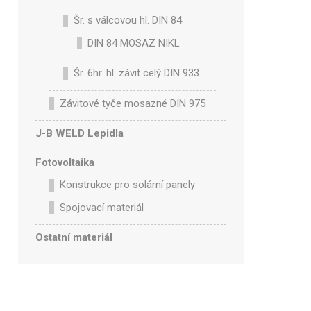
Šr. s válcovou hl. DIN 84
DIN 84 MOSAZ NIKL
Šr. 6hr. hl. závit celý DIN 933
Závitové tyče mosazné DIN 975
J-B WELD Lepidla
Fotovoltaika
Konstrukce pro solární panely
Spojovací materiál
Ostatní materiál