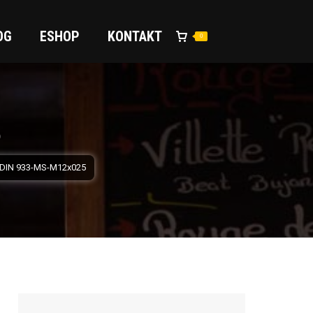
OG
ESHOP
KONTAKT
0
5
 DIN 933-MS-M12x025