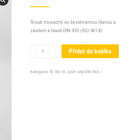
Šroub mosazný se šestihrannou hlavou a
závitem k hlavě DIN 933 (ISO 4014)
Šroub
Přidat do košíku
DIN
933-
Kategorie:
Šr. 6hr. hl. závit celý DIN 933
MS-
M12x025
množství