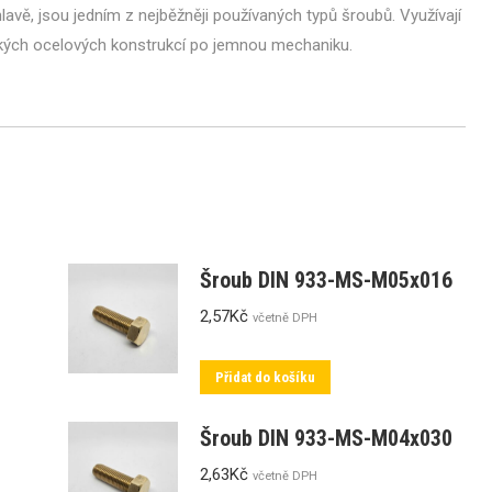
avě, jsou jedním z nejběžněji používaných typů šroubů. Využívají
žkých ocelových konstrukcí po jemnou mechaniku.
Šroub DIN 933-MS-M05x016
2,57
Kč
včetně DPH
Přidat do košíku
Šroub DIN 933-MS-M04x030
2,63
Kč
včetně DPH