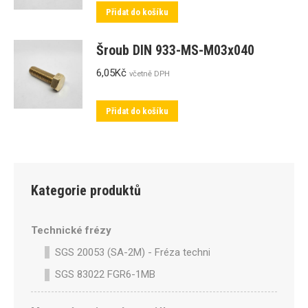
Přidat do košíku
Šroub DIN 933-MS-M03x040
6,05
Kč
včetně DPH
Přidat do košíku
Kategorie produktů
Technické frézy
SGS 20053 (SA-2M) - Fréza technická SA-2M válcová p
SGS 83022 FGR6-1MB