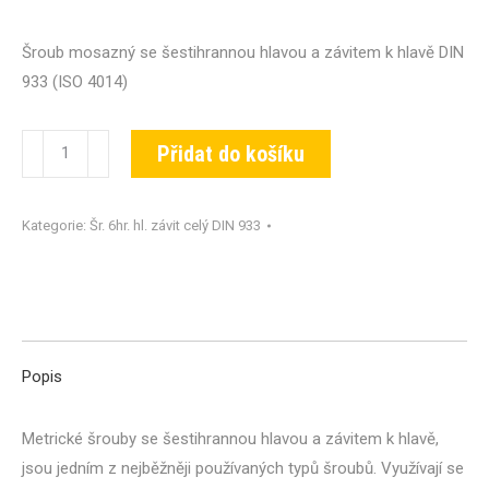
Šroub mosazný se šestihrannou hlavou a závitem k hlavě DIN
933 (ISO 4014)
Šroub
Přidat do košíku
DIN
933-
Kategorie:
Šr. 6hr. hl. závit celý DIN 933
MS-
M12x080
množství
Popis
Metrické šrouby se šestihrannou hlavou a závitem k hlavě,
jsou jedním z nejběžněji používaných typů šroubů. Využívají se