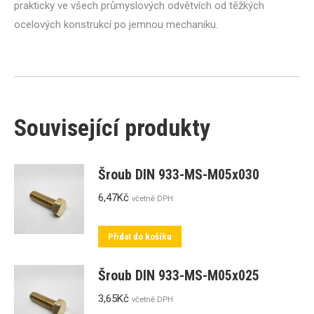
prakticky ve všech průmyslových odvětvích od těžkých
ocelových konstrukcí po jemnou mechaniku.
Související produkty
Šroub DIN 933-MS-M05x030
6,47
Kč
včetně DPH
Přidat do košíku
Šroub DIN 933-MS-M05x025
3,65
Kč
včetně DPH