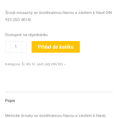
Šroub mosazný se šestihrannou hlavou a závitem k hlavě DIN
933 (ISO 4014)
Dostupné na objednávku
Šroub
Přidat do košíku
DIN
933-
Kategorie:
Šr. 6hr. hl. závit celý DIN 933
MS-
M16x075
množství
Popis
Metrické šrouby se šestihrannou hlavou a závitem k hlavě,