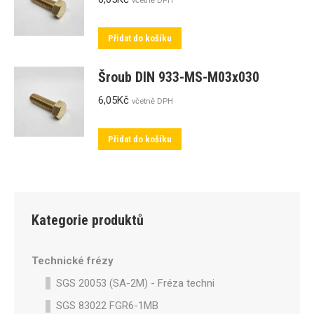
včetně DPH
Přidat do košíku
Šroub DIN 933-MS-M03x030
6,05
Kč
včetně DPH
Přidat do košíku
Kategorie produktů
Technické frézy
SGS 20053 (SA-2M) - Fréza technická SA-2M válcová p
SGS 83022 FGR6-1MB