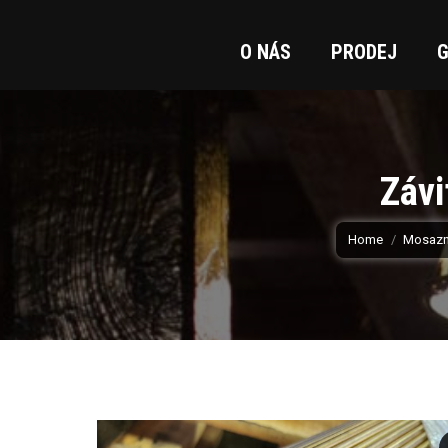
O NÁS
PRODEJ
G
Záv
You are here:
Home
Mosazný