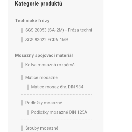
Kategorie produktů
Technické frézy
SGS 20053 (SA-2M) - Fréza technická SA-2M válcová 
SGS 83022 FGR6-1MB
Mosazný spojovací materiál
Kotva mosazná rozpěrná
Matice mosazné
Matice mosaz 6hr. DIN 934
Podložky mosazné
Podložky mosazné DIN 125A
Šrouby mosazné