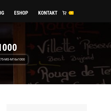
OG
ESHOP
KONTAKT
0
1000
 975-MS-M16x1000