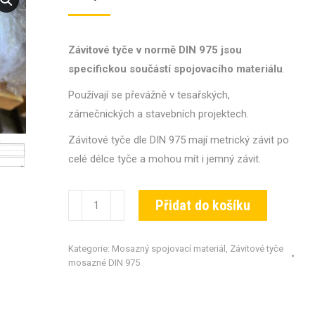
Závitové tyče v normě DIN 975 jsou
specifickou součástí spojovacího materiálu
.
Používají se převážně v tesařských,
zámečnických a stavebních projektech.
Závitové tyče dle DIN 975 mají metrický závit po
celé délce tyče a mohou mít i jemný závit.
Závitové
Přidat do košíku
tyče
DIN
Kategorie:
Mosazný spojovací materiál
,
Závitové tyče
975-
mosazné DIN 975
MS-
M16x1000
množství