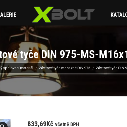
ALERIE
KATAL
itové tyče DIN 975-MS-M16x
 spojovací materiál
Závitové tyče mosazné DIN 975
Závitové tyče DIN
833,69
Kč
včetně DPH