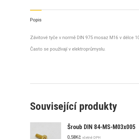
Popis
Závitové tyče v normě DIN 975 mosaz M16 v délce 
Často se používají v elektroprůmyslu.
Související produkty
Šroub DIN 84-MS-M03x005
0,58
Kč
včetně DPH