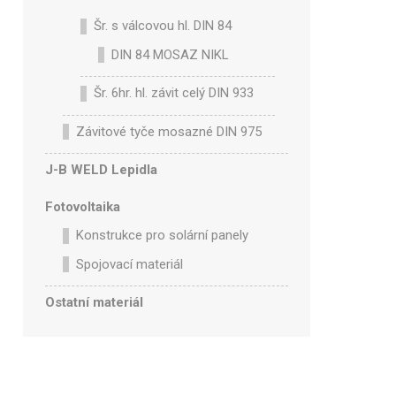
Šr. s válcovou hl. DIN 84
DIN 84 MOSAZ NIKL
Šr. 6hr. hl. závit celý DIN 933
Závitové tyče mosazné DIN 975
J-B WELD Lepidla
Fotovoltaika
Konstrukce pro solární panely
Spojovací materiál
Ostatní materiál