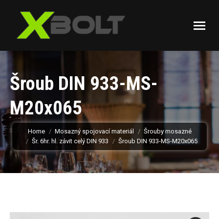
Šroub DIN 933-MS-
M20x065
You are here:
Home
Mosazný spojovací materiál
Šrouby mosazné
Šr. 6hr. hl. závit celý DIN 933
Šroub DIN 933-MS-M20x065