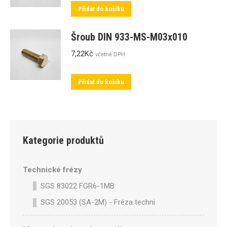
Přidat do košíku
Šroub DIN 933-MS-M03x010
7,22
Kč
včetně DPH
Přidat do košíku
Kategorie produktů
Technické frézy
SGS 83022 FGR6-1MB
SGS 20053 (SA-2M) - Fréza technická SA-2M válcová p