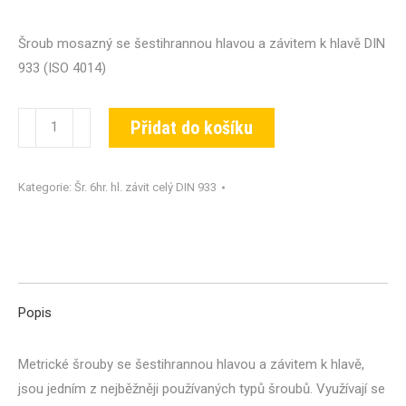
Šroub mosazný se šestihrannou hlavou a závitem k hlavě DIN
933 (ISO 4014)
Šroub
Přidat do košíku
DIN
933-
Kategorie:
Šr. 6hr. hl. závit celý DIN 933
MS-
M20x065
množství
Popis
Metrické šrouby se šestihrannou hlavou a závitem k hlavě,
jsou jedním z nejběžněji používaných typů šroubů. Využívají se