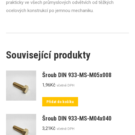
prakticky ve všech průmyslových odvětvích od těžkých
ocelových konstrukcí po jemnou mechaniku.
Související produkty
Šroub DIN 933-MS-M05x008
1,96
Kč
včetně DPH
Přidat do košíku
Šroub DIN 933-MS-M04x040
3,21
Kč
včetně DPH