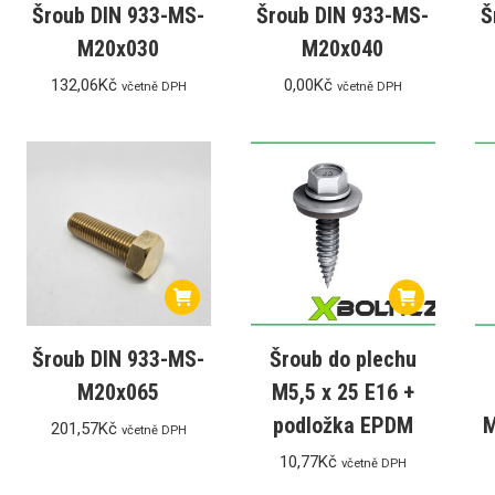
Šroub DIN 933-MS-
Šroub DIN 933-MS-
Š
M20x030
M20x040
132,06
Kč
0,00
Kč
včetně DPH
včetně DPH
Šroub DIN 933-MS-
Šroub do plechu
M20x065
M5,5 x 25 E16 +
podložka EPDM
M
201,57
Kč
včetně DPH
10,77
Kč
včetně DPH