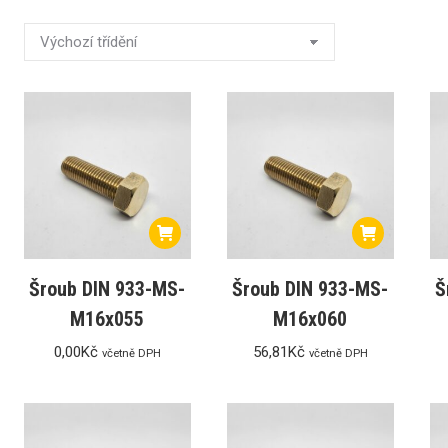
M válcová pr. 8,0x19mm, stopka 6mm
Šroub DIN 933-MS-
Šroub DIN 933-MS-
Š
M16x055
M16x060
0,00
Kč
56,81
Kč
včetně DPH
včetně DPH