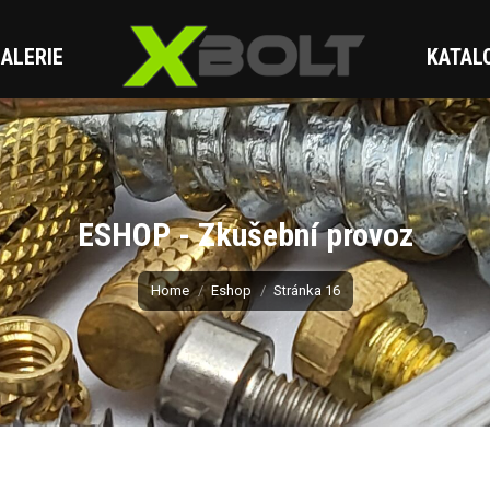
ALERIE
KATAL
ESHOP - Zkušební provoz
You are here:
Home
Eshop
Stránka 16