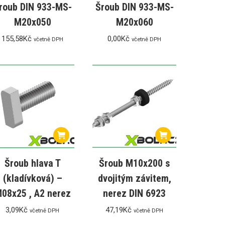
roub DIN 933-MS-
Šroub DIN 933-MS-
M20x050
M20x060
155,58
Kč
0,00
Kč
včetně DPH
včetně DPH
Šroub hlava T
Šroub M10x200 s
(kladívková) –
dvojitým závitem,
08x25 , A2 nerez
nerez DIN 6923
3,09
Kč
47,19
Kč
včetně DPH
včetně DPH