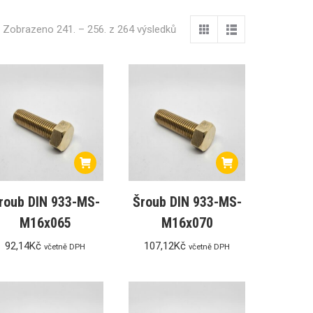
Zobrazeno 241. – 256. z 264 výsledků
roub DIN 933-MS-
Šroub DIN 933-MS-
M16x065
M16x070
92,14
Kč
107,12
Kč
včetně DPH
včetně DPH