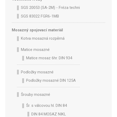
SGS 20053 (SA-2M) - Fréza technická SA-2M válcová p
SGS 83022 FGR6-1MB
Mosazný spojovací materiál
Kotva mosazná rozpěrná
Matice mosazné
Matice mosaz 6hr. DIN 934
Podložky mosazné
Podložky mosazné DIN 125A
Šrouby mosazné
Šr. s válcovou hl. DIN 84
DIN 84 MOSAZ NIKL