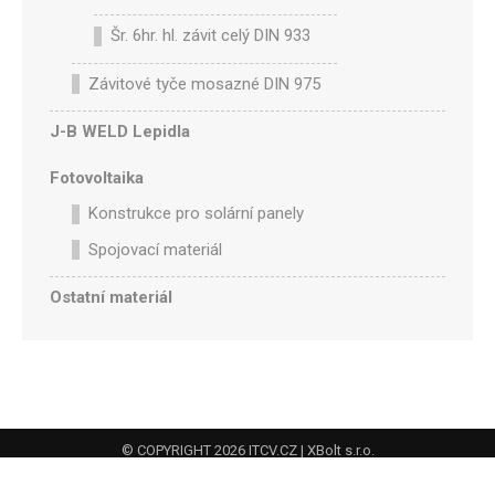
Šr. 6hr. hl. závit celý DIN 933
Závitové tyče mosazné DIN 975
J-B WELD Lepidla
Fotovoltaika
Konstrukce pro solární panely
Spojovací materiál
Ostatní materiál
© COPYRIGHT 2026
ITCV.CZ
| XBolt s.r.o.
Navigation